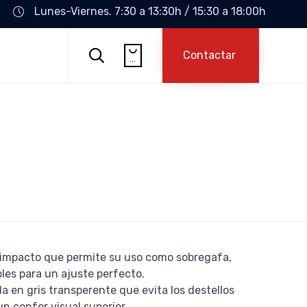
Lunes-Viernes. 7:30 a 13:30h / 15:30 a 18:00h
Skip

to

Contactar
...
content
aimpacto que permite su uso como sobregafa,
bles para un ajuste perfecto.
da en gris transperente que evita los destellos
un confor visual superior.