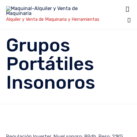

Alquiler y Venta de Maquinaria y Herramientas
Sk
Grupos
to
co
Portátiles
Insonoros
Regulación Inverter. Nivel sonoro: 89db. Peso: 21KG.