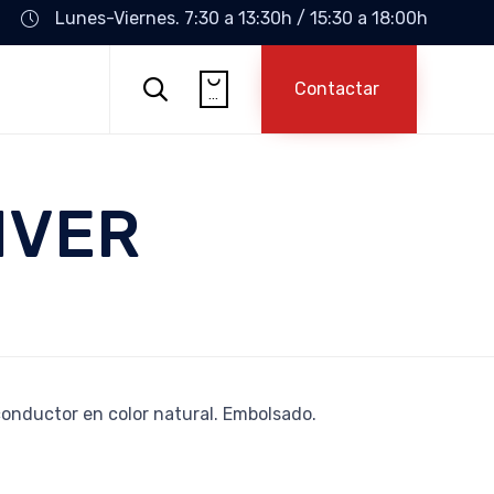
Lunes-Viernes. 7:30 a 13:30h / 15:30 a 18:00h
Skip

to

Contactar
...
content
IVER
conductor en color natural. Embolsado.