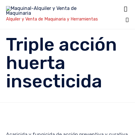

Alquiler y Venta de Maquinaria y Herramientas
Sk
Triple acción
to
co
huerta
insecticida
Acaricida y fungicida de acción preventiva y curativa