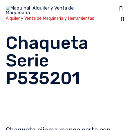

Alquiler y Venta de Maquinaria y Herramientas
Sk
Chaqueta
to
co
Serie
P535201
Chaqueta pijama manga corta con