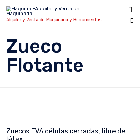

Alquiler y Venta de Maquinaria y Herramientas
Sk
Zueco
to
co
Flotante
Zuecos EVA células cerradas, libre de
látex.