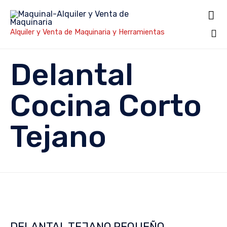

Alquiler y Venta de Maquinaria y Herramientas
Sk
Delantal
to
co
Cocina Corto
Tejano
DELANTAL TEJANO PEQUEÑO